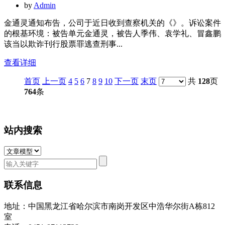
by
Admin
金通灵通知布告，公司于近日收到查察机关的《》。诉讼案件
的根基环境：被告单元金通灵，被告人季伟、袁学礼、冒鑫鹏
该当以欺诈刊行股票罪逃查刑事...
查看详细
首页
上一页
4
5
6
7
8
9
10
下一页
末页
共
128
页
764
条
站内搜索
联系信息
地址：中国黑龙江省哈尔滨市南岗开发区中浩华尔街A栋812
室