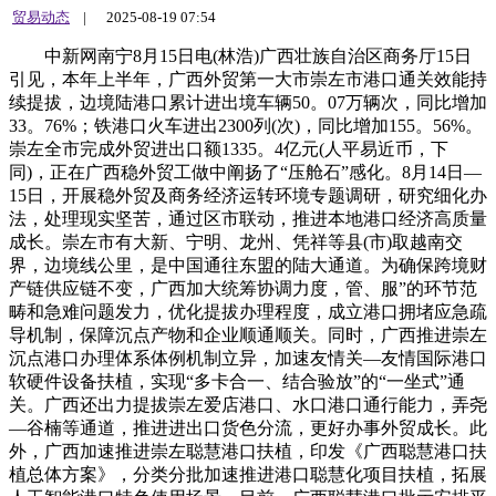
贸易动态
|
2025-08-19 07:54
中新网南宁8月15日电(林浩)广西壮族自治区商务厅15日
引见，本年上半年，广西外贸第一大市崇左市港口通关效能持
续提拔，边境陆港口累计进出境车辆50。07万辆次，同比增加
33。76%；铁港口火车进出2300列(次)，同比增加155。56%。
崇左全市完成外贸进出口额1335。4亿元(人平易近币，下
同)，正在广西稳外贸工做中阐扬了“压舱石”感化。8月14日—
15日，开展稳外贸及商务经济运转环境专题调研，研究细化办
法，处理现实坚苦，通过区市联动，推进本地港口经济高质量
成长。崇左市有大新、宁明、龙州、凭祥等县(市)取越南交
界，边境线公里，是中国通往东盟的陆大通道。为确保跨境财
产链供应链不变，广西加大统筹协调力度，管、服”的环节范
畴和急难问题发力，优化提拔办理程度，成立港口拥堵应急疏
导机制，保障沉点产物和企业顺通顺关。同时，广西推进崇左
沉点港口办理体系体例机制立异，加速友情关—友情国际港口
软硬件设备扶植，实现“多卡合一、结合验放”的“一坐式”通
关。广西还出力提拔崇左爱店港口、水口港口通行能力，弄尧
—谷楠等通道，推进进出口货色分流，更好办事外贸成长。此
外，广西加速推进崇左聪慧港口扶植，印发《广西聪慧港口扶
植总体方案》，分类分批加速推进港口聪慧化项目扶植，拓展