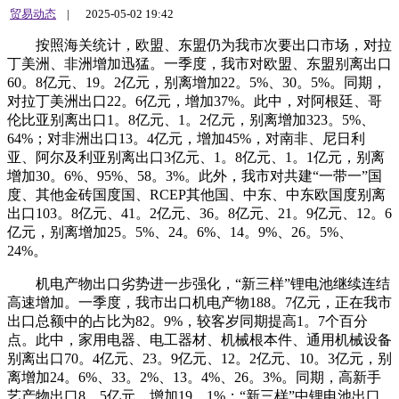
贸易动态
|
2025-05-02 19:42
按照海关统计，欧盟、东盟仍为我市次要出口市场，对拉
丁美洲、非洲增加迅猛。一季度，我市对欧盟、东盟别离出口
60。8亿元、19。2亿元，别离增加22。5%、30。5%。同期，
对拉丁美洲出口22。6亿元，增加37%。此中，对阿根廷、哥
伦比亚别离出口1。8亿元、1。2亿元，别离增加323。5%、
64%；对非洲出口13。4亿元，增加45%，对南非、尼日利
亚、阿尔及利亚别离出口3亿元、1。8亿元、1。1亿元，别离
增加30。6%、95%、58。3%。此外，我市对共建“一带一”国
度、其他金砖国度国、RCEP其他国、中东、中东欧国度别离
出口103。8亿元、41。2亿元、36。8亿元、21。9亿元、12。6
亿元，别离增加25。5%、24。6%、14。9%、26。5%、
24%。
机电产物出口劣势进一步强化，“新三样”锂电池继续连结
高速增加。一季度，我市出口机电产物188。7亿元，正在我市
出口总额中的占比为82。9%，较客岁同期提高1。7个百分
点。此中，家用电器、电工器材、机械根本件、通用机械设备
别离出口70。4亿元、23。9亿元、12。2亿元、10。3亿元，别
离增加24。6%、33。2%、13。4%、26。3%。同期，高新手
艺产物出口8。5亿元，增加19。1%；“新三样”中锂电池出口