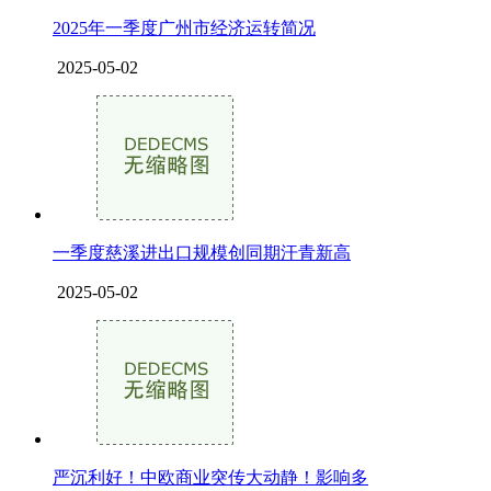
2025年一季度广州市经济运转简况
2025-05-02
一季度慈溪进出口规模创同期汗青新高
2025-05-02
严沉利好！中欧商业突传大动静！影响多